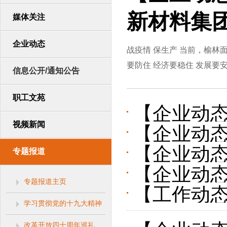
新材料集
媒体关注
企业动态
战疫情 保生产 当前，榆
要防住 经济要稳住 发展要安
信息公开/通知公告
职工文苑
【企业动
视频新闻
【企业动态
【企业动态
专题报道
进不负春
【企业动态
举 全力做
专题报道主页
【工作动态
公司向铜
学习贯彻党的十九大精神
改革开放四十周年巡礼