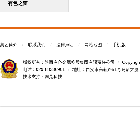
有色之窗
集团简介
/
联系我们
/
法律声明
/
网站地图
/
手机版
版权所有：陕西有色金属控股集团有限责任公司
/
Copyrigh
电话：029-88336901
/
地址：西安市高新路51号高新大厦
技术支持：
网是科技