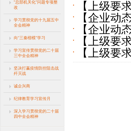
"总部机关化"问题专项整
【上级要求
改
【企业动
抓好防控措
学习贯彻党的十九届五中
全会精神
【企业动
【上级要
向“三秦楷模”学习
【上级要
学习宣传贯彻党的二十届
强调：核酸
三中全会精神
作时强调：
坚决打赢疫情防控阻击战
歼灭战
诚企兴商
纪律教育学习宣传月
深入学习贯彻党的二十届
四中全会精神