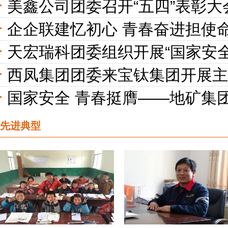
美鑫公司团委召开“五四”表彰大
企企联建忆初心 青春奋进担使命——陕西有色汉中片区两企业
天宏瑞科团委组织开展“国家安全 青
西凤集团团委来宝钛集团开展主
国家安全 青春挺膺——地矿集团团委、黄金集团团委组织
先进典型