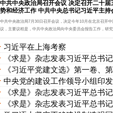
中共中央政治局召开会议 决定召开二十届
势和经济工作 中共中央总书记习近平主持
中共中央政治局7月30日召开会议，决定今年10月在北京召开
议，主要议程是，中共中央政治局向中央委员会报告工作，研究持
习近平在上海考察
《求是》杂志发表习近平总书记重要文章《
《习近平党建文选》第一卷、第
中央党的建设工作领导小组印发《关于学习贯
《求是》杂志发表习近平总书记重要文章《一
《求是》杂志发表习近平总书记重要文章《