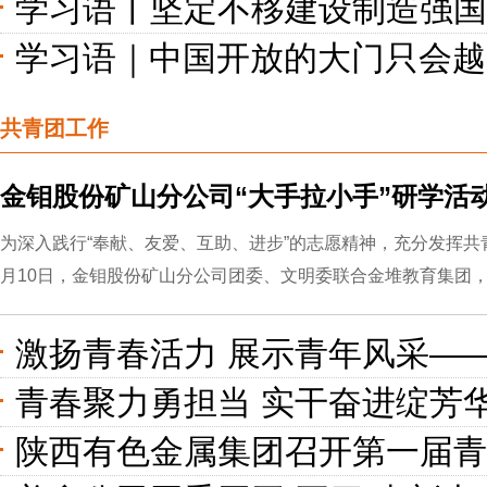
学习语丨坚定不移建设制造强国
学习语｜中国开放的大门只会越
共青团工作
金钼股份矿山分公司“大手拉小手”研学活动
为深入践行“奉献、友爱、互助、进步”的志愿精神，充分发挥共
月10日，金钼股份矿山分公司团委、文明委联合金堆教育集团，共
激扬青春活力 展示青年风采——陕西锌业
青春聚力勇担当 实干奋进绽芳华——金钼股份矿山分公司百花岭选钼一车间机
陕西有色金属集团召开第一届青年创新创效大赛启