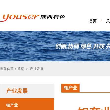
首页
/
关
当前位置：首页
产业发展
>
钼产业
产业发展
钼产业