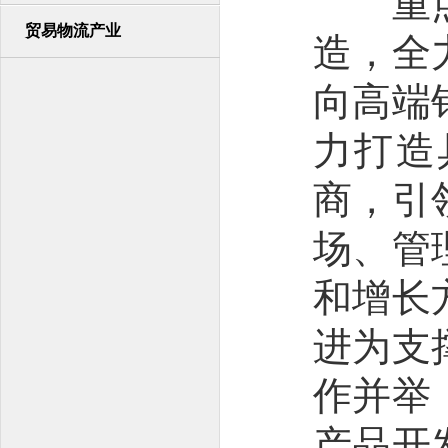
重点依
贸易物流产业
造，全
向高端
力打造
商，引
场、管
和增长
进为支
作并举
产品开