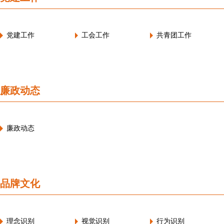
党建工作
工会工作
共青团工作
廉政动态
廉政动态
品牌文化
理念识别
视觉识别
行为识别