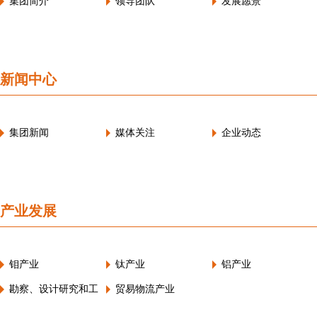
集团简介
领导团队
发展愿景
新闻中心
集团新闻
媒体关注
企业动态
产业发展
钼产业
钛产业
铝产业
勘察、设计研究和工
贸易物流产业
程建设