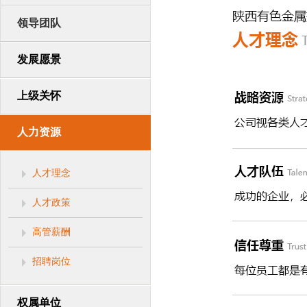
领导团队
发展愿景
上级关怀
人力资源
人才理念
人才政策
高管薪酬
招聘岗位
权属单位