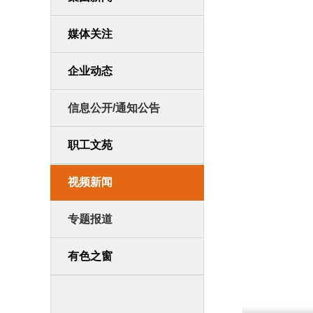
媒体关注
企业动态
信息公开/通知公告
职工文苑
视频新闻
专题报道
有色之窗